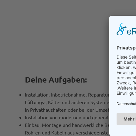
Deine Aufgaben:
Installation, Inbetriebnahme, Reparatur und Wartun
Lüftungs-, Kälte- und anderen Systemen auf Basis
in Privathaushalten oder bei der Umsetzung von 
Installation von modernen und generationsgerec
Einbau, Montage und handwerkliche Bearbeitung v
Rohren und Kabeln aus verschiedensten Materialie