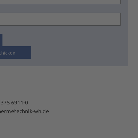
chicken
 375 6911-0
Impressum
ermetechnik-wh.d
e
Datenschutz
AGB
Barrierefreiheit