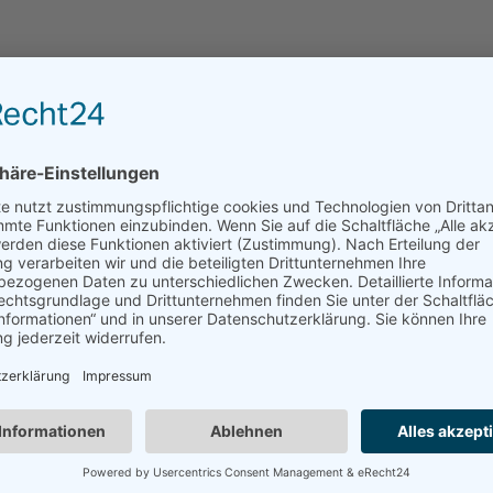
Du bringst mit:
g von innovativen Heiz-,
Einen Realschulabschluss
 der erneuerbaren Energien
guten Kenntnissen in Mat
spannenden Großprojekten
Handwerkliches Geschick
hten Badezimmern
Räumliches Vorstellungs
on Armaturen, Geräten,
Gutes technisches Verstän
n
Körperliche Fitness und Sc