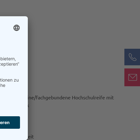
 oder allgemeine/fachgebundene Hochschulreife mit
he und Physik
vermögen
dnis
hwindelfreiheit