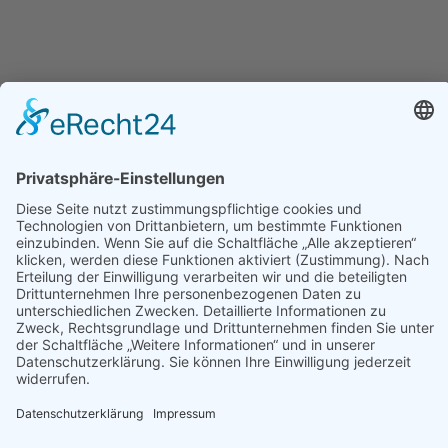
KONTAKT
Wärmetechnik Wilkau-Haßlau GmbH & Co. KG
Kirchberger Straße 51
08112 Wilkau-Haßlau
Apple Karten
|
Google Maps