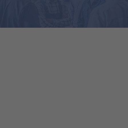
Projekte
Kunden
STARTE DEINE KARRIERE
Komm in unser Team!
Bei unserem Personal verfolgen wir das gleiche Ziel
wie bei unseren technischen Dienstleistungen:
Beständigkeit und Perspektive sind uns ein
Anliegen, das von zentraler Bedeutung ist. Mit
qualifizierten und motivierten Mitarbeitern
schaffen wir gemeinsam beste Voraussetzungen für