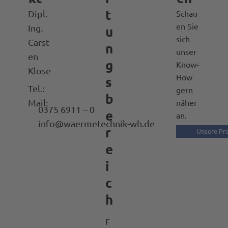
t
Schau
Dipl.
en Sie
Ing.
u
sich
Carst
n
unser
en
g
Know-
Klose
How
s
Tel.:
gern
b
Mail:
näher
0375 6911 – 0
e
an.
info@waermetechnik-wh.de
r
Unsere Pr
e
i
c
h
F