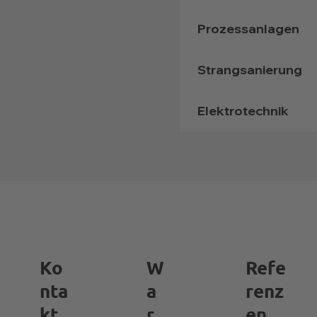
Prozessanlagen
Strangsanierung
Elektrotechnik
Ko
W
Refe
nta
a
renz
kt
r
en