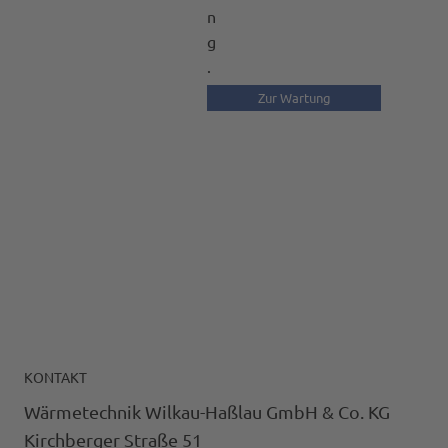
n
g
.
Zur Wartung
KONTAKT
Wärmetechnik Wilkau-Haßlau GmbH & Co. KG
Kirchberger Straße 51