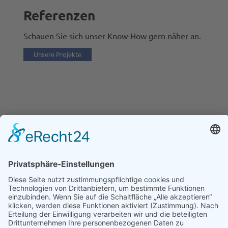
Referenzen
Schauen Sie sich unser Know-How gern näher an.
Unsere Projekte
KONTAKT
Wärmetechnik Wilkau-Haßlau GmbH & Co. KG