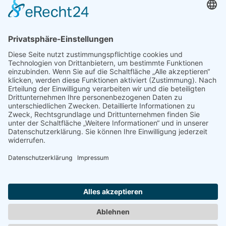
KONTAKT
Wärmetechnik Wilkau-Haßlau GmbH & Co. KG
Kirchberger Straße 51
08112 Wilkau-Haßlau
Apple Karten
|
Google Maps
Tel.:
+49 (0) 375 6911-0
Mail:
info@waermetechnik-wh.d
e