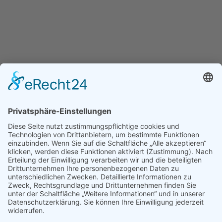
KONTAKT
Wärmetechnik Wilkau-Haßlau GmbH & Co. KG
Kirchberger Straße 51
08112 Wilkau-Haßlau