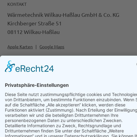
KONTAKT
Wärmetechnik Wilkau-Haßlau GmbH & Co. KG
Kirchberger Straße 51
08112 Wilkau-Haßlau
Apple Karten
|
Google Maps
Tel.:
+49 (0) 375 6911-0
Mail:
info@waermetechnik-wh.d
e